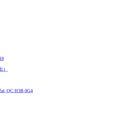
18
出）
réal, QC H3B 0G4