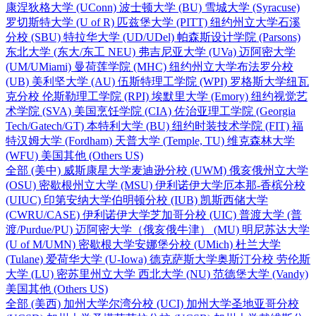
康涅狄格大学
(UConn)
波士顿大学
(BU)
雪城大学
(Syracuse)
罗切斯特大学
(U of R)
匹兹堡大学
(PITT)
纽约州立大学石溪
分校
(SBU)
特拉华大学
(UD/UDel)
帕森斯设计学院
(Parsons)
东北大学
(东大/东工 NEU)
弗吉尼亚大学
(UVa)
迈阿密大学
(UM/UMiami)
曼荷莲学院
(MHC)
纽约州立大学布法罗分校
(UB)
美利坚大学
(AU)
伍斯特理工学院
(WPI)
罗格斯大学纽瓦
克分校
伦斯勒理工学院
(RPI)
埃默里大学
(Emory)
纽约视觉艺
术学院
(SVA)
美国烹饪学院
(CIA)
佐治亚理工学院
(Georgia
Tech/Gatech/GT)
本特利大学
(BU)
纽约时装技术学院
(FIT)
福
特汉姆大学
(Fordham)
天普大学
(Temple, TU)
维克森林大学
(WFU)
美国其他
(Others US)
全部
(美中)
威斯康星大学麦迪逊分校
(UWM)
俄亥俄州立大学
(OSU)
密歇根州立大学
(MSU)
伊利诺伊大学厄本那-香槟分校
(UIUC)
印第安纳大学伯明顿分校
(IUB)
凯斯西储大学
(CWRU/CASE)
伊利诺伊大学芝加哥分校
(UIC)
普渡大学
(普
渡/Purdue/PU)
迈阿密大学（俄亥俄牛津）
(MU)
明尼苏达大学
(U of M/UMN)
密歇根大学安娜堡分校
(UMich)
杜兰大学
(Tulane)
爱荷华大学
(U-Iowa)
德克萨斯大学奥斯汀分校
劳伦斯
大学
(LU)
密苏里州立大学
西北大学
(NU)
范德堡大学
(Vandy)
美国其他
(Others US)
全部
(美西)
加州大学尔湾分校
(UCI)
加州大学圣地亚哥分校