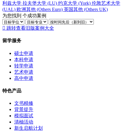
利兹大学
拉夫堡大学
(LU)
约克大学
(York)
伦敦艺术大学
(UAL)
欧洲其他
(Others Euro)
英国其他
(Others UK)
为您找到
个成功案例

跳转查看旧版案例大全
留学服务
硕士申请
本科申请
转学申请
艺术申请
高中申请
特色产品
文书精修
背景提升
模拟面试
清柚活动
新生启航计划