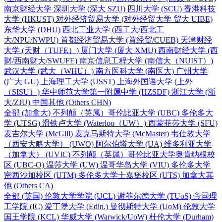
南京财经大学
深圳大学
(深大 SZU)
四川大学
(SCU)
香港科技
大学
(HKUST)
对外经济贸易大学
(对外经贸大学 贸大 UIBE)
东华大学
(DHU)
西北工业大学
(西工大/西北工
大/NPU/NWPU)
首都经济贸易大学
(首经贸/CUEB)
天津财经
大学
(天财（TUFE）)
厦门大学
(厦大 XMU)
西南财经大学
(西
财/西南财大/SWUFE)
南京信息工程大学
(南信大（NUIST）)
武汉大学
(武大（WHU）)
南方医科大学
(南医大)
广州大学
(广大 GU)
上海理工大学
(USST)
上海外国语大学
(上外
（SISU）)
华中师范大学第一附属中学
(HZSDF)
浙江大学
(浙
大/ZJU)
中国其他
(Others CHN)
全部
(加拿大)
不列颠（英属）哥伦比亚大学
(UBC)
多伦多大
学
(UTSG)
滑铁卢大学
(Waterloo（UW）)
西蒙菲莎大学
(SFU)
麦吉尔大学
(McGill)
麦克马斯特大学
(McMaster)
韦仕敦大学
（西安大略大学）
(UWO)
阿尔伯塔大学
(UA)
维多利亚大学
（加拿大）
(UVIC)
不列颠（英属）哥伦比亚大学奥肯纳根校
区
(UBC-O)
温莎大学
(UW)
温哥华岛大学
(VIU)
多伦多大学
密西沙加校区
(UTM)
多伦多大学士嘉堡校区
(UTS)
加拿大其
他
(Others CA)
全部
(英国)
伦敦大学学院
(UCL)
谢菲尔德大学
(TUoS)
帝国理
工学院
(IC)
爱丁堡大学
(Edin.)
曼彻斯特大学
(UoM)
伦敦大学
国王学院
(KCL)
华威大学
(Warwick/UoW)
杜伦大学
(Durham)