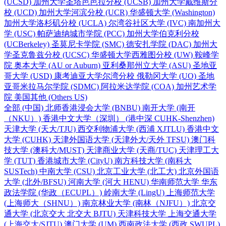
(UCSD)
加州大学圣塔芭芭拉分校
(UCSB)
加州大学戴维斯分
校
(UCD)
加州大学河滨分校
(UCR)
华盛顿大学
(Washington)
加州大学洛杉矶分校
(UCLA)
尔湾谷社区大学
(IVC)
南加州大
学
(USC)
帕萨迪纳城市学院
(PCC)
加州大学伯克利分校
(UCBerkeley)
圣莫尼卡学院
(SMC)
德安扎学院
(DAC)
加州大
学圣克鲁兹分校
(UCSC)
华盛顿大学西雅图分校
(UW)
鞍峰学
院
奥本大学
(AU or Auburn)
亚利桑那州立大学
(ASU)
圣地亚
哥大学
(USD)
康考迪亚大学尔湾分校
俄勒冈大学
(UO)
圣地
亚哥米拉马尔学院
(SDMC)
阿拉米达学院
(COA)
加州艺术学
院
美国其他
(Others US)
全部
(中国)
北师香港浸会大学
(BNBU)
南开大学
(南开
（NKU）)
香港中文大学（深圳）
(港中深 CUHK-Shenzhen)
天津大学
(天大/TJU)
西交利物浦大学
(西浦 XJTLU)
香港中文
大学
(CUHK)
天津外国语大学
(天津外大/天外 TFSU)
澳门科
技大学
(澳科大/MUST)
天津商业大学
(天商/TUC)
天津理工大
学
(TUT)
香港城市大学
(CityU)
南方科技大学
(南科大
SUSTech)
中南大学
(CSU)
北京工业大学
(北工大)
北京外国语
大学
(北外/BFSU)
河南大学
(河大 HENU)
华南师范大学
华东
政法学院
(华政（ECUPL）)
岭南大学
(LingU)
上海师范大学
(上海师大（SHNU）)
南京林业大学
(南林（NJFU）)
北京交
通大学
(北京交大 北交大 BJTU)
天津科技大学
上海交通大学
(上海交大/SJTU)
澳门大学
(UM)
西南政法大学
(西政 SWUPL)