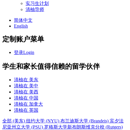
实习生计划
清柚导师
简体中文
English
定制账户菜单
登录
Login
学生和家长值得信赖的留学伙伴
清柚在
美东
清柚在
美中
清柚在
美西
清柚在
中国
清柚在
加拿大
清柚在
英国
全部
(美东)
纽约大学
(NYU)
布兰迪斯大学
(Brandeis)
宾夕法
尼亚州立大学
(PSU)
罗格斯大学新布朗斯维克分校
(Rutgers)