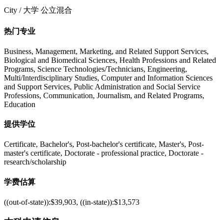
City / 大学 公立混合
热门专业
Business, Management, Marketing, and Related Support Services,
Biological and Biomedical Sciences, Health Professions and Related
Programs, Science Technologies/Technicians, Engineering,
Multi/Interdisciplinary Studies, Computer and Information Sciences
and Support Services, Public Administration and Social Service
Professions, Communication, Journalism, and Related Programs,
Education
提供学位
Certificate, Bachelor's, Post-bachelor's certificate, Master's, Post-
master's certificate, Doctorate - professional practice, Doctorate -
research/scholarship
学费估算
((out-of-state)):$39,903, ((in-state)):$13,573