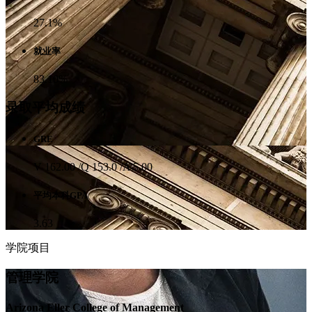
27.1%
就业率
83.10%
录取平均成绩
GRE
V 162.00 /Q 153.0 /A 5.00
平均本科GPA
3.63
学院项目
管理学院
Arizona Eller College of Management