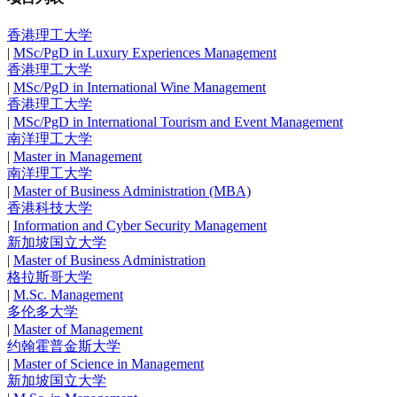
香港理工大学
|
MSc/PgD in Luxury Experiences Management
香港理工大学
|
MSc/PgD in International Wine Management
香港理工大学
|
MSc/PgD in International Tourism and Event Management
南洋理工大学
|
Master in Management
南洋理工大学
|
Master of Business Administration (MBA)
香港科技大学
|
Information and Cyber Security Management
新加坡国立大学
|
Master of Business Administration
格拉斯哥大学
|
M.Sc. Management
多伦多大学
|
Master of Management
约翰霍普金斯大学
|
Master of Science in Management
新加坡国立大学