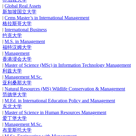
|
Global Real Assets
新加坡国立大学
|
Cems Master’s in International Management
格拉斯哥大学
|
International Business
约克大学
|
M.S. in Management
福特汉姆大学
|
Management
香港浸会大学
|
Master of Science (MSc) in Information Technology Management
利兹大学
|
Management M.Sc.
亚利桑那大学
|
Natural Resources (MS) Wildlife Conservation & Management
范德堡大学
|
M.Ed. in International Education Policy and Management
东北大学
|
Master of Science in Human Resources Management
爱丁堡大学
|
Management M.Sc.
布里斯托大学