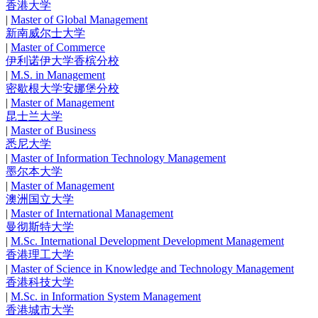
香港大学
|
Master of Global Management
新南威尔士大学
|
Master of Commerce
伊利诺伊大学香槟分校
|
M.S. in Management
密歇根大学安娜堡分校
|
Master of Management
昆士兰大学
|
Master of Business
悉尼大学
|
Master of Information Technology Management
墨尔本大学
|
Master of Management
澳洲国立大学
|
Master of International Management
曼彻斯特大学
|
M.Sc. International Development Development Management
香港理工大学
|
Master of Science in Knowledge and Technology Management
香港科技大学
|
M.Sc. in Information System Management
香港城市大学