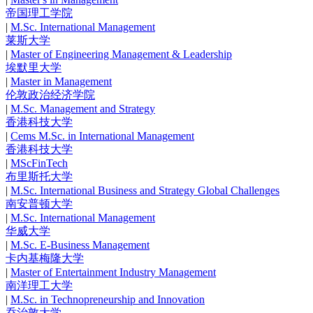
帝国理工学院
|
M.Sc. International Management
莱斯大学
|
Master of Engineering Management & Leadership
埃默里大学
|
Master in Management
伦敦政治经济学院
|
M.Sc. Management and Strategy
香港科技大学
|
Cems M.Sc. in International Management
香港科技大学
|
MScFinTech
布里斯托大学
|
M.Sc. International Business and Strategy Global Challenges
南安普顿大学
|
M.Sc. International Management
华威大学
|
M.Sc. E-Business Management
卡内基梅隆大学
|
Master of Entertainment Industry Management
南洋理工大学
|
M.Sc. in Technopreneurship and Innovation
乔治敦大学