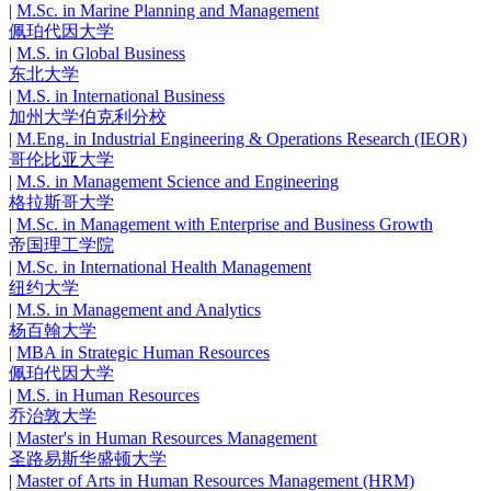
|
M.Sc. in Marine Planning and Management
佩珀代因大学
|
M.S. in Global Business
东北大学
|
M.S. in International Business
加州大学伯克利分校
|
M.Eng. in Industrial Engineering & Operations Research (IEOR)
哥伦比亚大学
|
M.S. in Management Science and Engineering
格拉斯哥大学
|
M.Sc. in Management with Enterprise and Business Growth
帝国理工学院
|
M.Sc. in International Health Management
纽约大学
|
M.S. in Management and Analytics
杨百翰大学
|
MBA in Strategic Human Resources
佩珀代因大学
|
M.S. in Human Resources
乔治敦大学
|
Master's in Human Resources Management
圣路易斯华盛顿大学
|
Master of Arts in Human Resources Management (HRM)