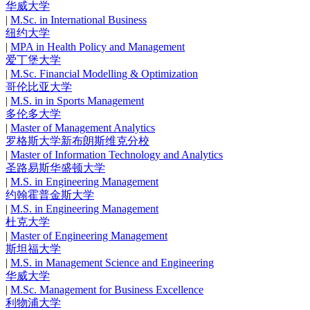
华威大学
|
M.Sc. in International Business
纽约大学
|
MPA in Health Policy and Management
爱丁堡大学
|
M.Sc. Financial Modelling & Optimization
哥伦比亚大学
|
M.S. in in Sports Management
多伦多大学
|
Master of Management Analytics
罗格斯大学新布朗斯维克分校
|
Master of Information Technology and Analytics
圣路易斯华盛顿大学
|
M.S. in Engineering Management
约翰霍普金斯大学
|
M.S. in Engineering Management
杜克大学
|
Master of Engineering Management
斯坦福大学
|
M.S. in Management Science and Engineering
华威大学
|
M.Sc. Management for Business Excellence
利物浦大学