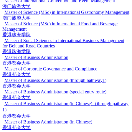
|
Master of International Convention and Event Management
澳门旅游大学
|
Master of Science (MSc) in International Gastronomy Management
澳门旅游大学
|
Master of Science (MSc) in International Food and Beverage
Management
香港珠海学院
|
Master of Social Sciences in International Business Management
for Belt and Road Countries
香港珠海学院
|
Master of Business Administration
香港都会大学
|
Master of Corporate Governance and Compliance
香港都会大学
|
Master of Business Administration (through pathway1)
香港都会大学
|
Master of Business Administration (special entry route)
香港都会大学
|
Master of Business Administration (in Chinese)（through pathway
1）
香港都会大学
|
Master of Business Administration (in Chinese)
香港都会大学