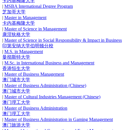
卡内基梅隆大学
|
MSBA International Degree Program
芝加哥大学
|
Master in Management
卡内基梅隆大学
|
Master of Science in Management
康涅狄格大学
|
Master of Science in Social Responsibility & Impact in Business
印第安纳大学伯明顿分校
|
M.S. in Management
曼彻斯特大学
|
M.Sc. in International Business and Management
香港恒生大学
|
Master of Business Management
澳门城市大学
|
Master of Business Administration (Chinese)
澳门城市大学
|
Master of Cultural Industries Management (Chinese)
澳门理工大学
|
Master of Business Administration
澳门理工大学
|
Master of Business Administration in Gaming Management
澳门旅游大学