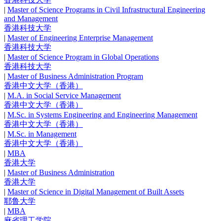
|
Master of Science Programs in Civil Infrastructural Engineering
and Management
香港科技大学
|
Master of Engineering Enterprise Management
香港科技大学
|
Master of Science Program in Global Operations
香港科技大学
|
Master of Business Administration Program
香港中文大学（香港）
|
M.A. in Social Service Management
香港中文大学（香港）
|
M.Sc. in Systems Engineering and Engineering Management
香港中文大学（香港）
|
M.Sc. in Management
香港中文大学（香港）
|
MBA
香港大学
|
Master of Business Administration
香港大学
|
Master of Science in Digital Management of Built Assets
耶鲁大学
|
MBA
麻省理工学院