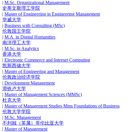
|
M.Sc. Organizational Management
史蒂文斯理工学院
|
Master of Engineering in Engineering Management
华威大学
|
Business with Consulting (MSc)
伦敦国王学院
|
M.A. in Digital Humanities
南洋理工大学
|
M.Sc. in Analytics
香港大学
|
Electronic Commerce and Internet Computing
凯斯西储大学
|
Master of Engineering and Management
伦敦政治经济学院
|
Development Management
滑铁卢大学
|
Master of Management Sciences (MMSc)
杜克大学
|
Master of Management Studies Mms Foundations of Business
伦敦大学学院
|
M.Sc. Management
不列颠（英属）哥伦比亚大学
|
Master of Management