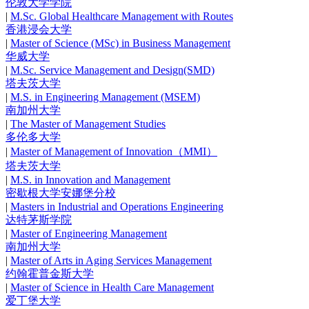
伦敦大学学院
|
M.Sc. Global Healthcare Management with Routes
香港浸会大学
|
Master of Science (MSc) in Business Management
华威大学
|
M.Sc. Service Management and Design(SMD)
塔夫茨大学
|
M.S. in Engineering Management (MSEM)
南加州大学
|
The Master of Management Studies
多伦多大学
|
Master of Management of Innovation（MMI）
塔夫茨大学
|
M.S. in Innovation and Management
密歇根大学安娜堡分校
|
Masters in Industrial and Operations Engineering
达特茅斯学院
|
Master of Engineering Management
南加州大学
|
Master of Arts in Aging Services Management
约翰霍普金斯大学
|
Master of Science in Health Care Management
爱丁堡大学