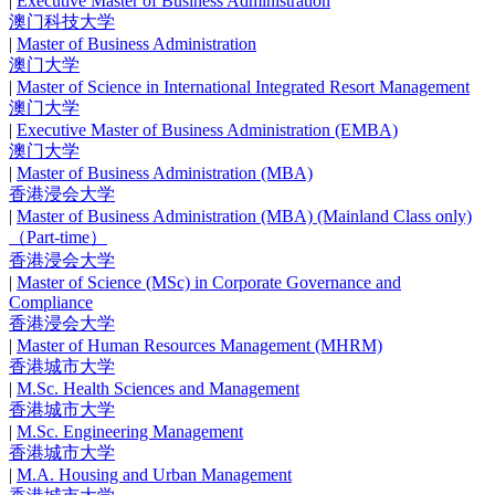
|
Executive Master of Business Administration
澳门科技大学
|
Master of Business Administration
澳门大学
|
Master of Science in International Integrated Resort Management
澳门大学
|
Executive Master of Business Administration (EMBA)
澳门大学
|
Master of Business Administration (MBA)
香港浸会大学
|
Master of Business Administration (MBA) (Mainland Class only)
（Part-time）
香港浸会大学
|
Master of Science (MSc) in Corporate Governance and
Compliance
香港浸会大学
|
Master of Human Resources Management (MHRM)
香港城市大学
|
M.Sc. Health Sciences and Management
香港城市大学
|
M.Sc. Engineering Management
香港城市大学
|
M.A. Housing and Urban Management