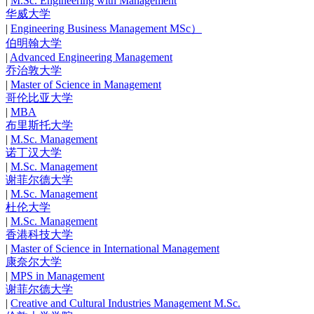
|
M.Sc. Engineering with Management
华威大学
|
Engineering Business Management MSc）
伯明翰大学
|
Advanced Engineering Management
乔治敦大学
|
Master of Science in Management
哥伦比亚大学
|
MBA
布里斯托大学
|
M.Sc. Management
诺丁汉大学
|
M.Sc. Management
谢菲尔德大学
|
M.Sc. Management
杜伦大学
|
M.Sc. Management
香港科技大学
|
Master of Science in International Management
康奈尔大学
|
MPS in Management
谢菲尔德大学
|
Creative and Cultural Industries Management M.Sc.