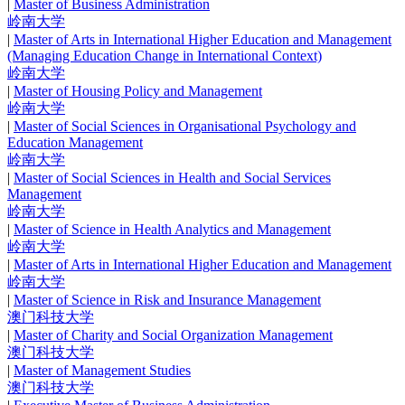
|
Master of Business Administration
岭南大学
|
Master of Arts in International Higher Education and Management
(Managing Education Change in International Context)
岭南大学
|
Master of Housing Policy and Management
岭南大学
|
Master of Social Sciences in Organisational Psychology and
Education Management
岭南大学
|
Master of Social Sciences in Health and Social Services
Management
岭南大学
|
Master of Science in Health Analytics and Management
岭南大学
|
Master of Arts in International Higher Education and Management
岭南大学
|
Master of Science in Risk and Insurance Management
澳门科技大学
|
Master of Charity and Social Organization Management
澳门科技大学
|
Master of Management Studies
澳门科技大学