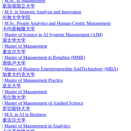
|
M.Sc. in Management
新加坡国立大学
|
M.S. in Strategic Analysis and Innovation
伦敦大学学院
|
M.Sc. People Analytics and Human-Centric Management
卡内基梅隆大学
|
Master of Science in AI Systems Management (AIM)
渥太华大学
|
Master of Management
麦吉尔大学
|
Master of Management in Retailing (MMR)
滑铁卢大学
|
Master of Business Entrepreneurship AndTechnology (MBA)
加拿大约克大学
|
Master of Management Practice
皇后大学
|
Master of Management
韦仕敦大学
|
Master of Management of Applied Science
罗切斯特大学
|
M.S. in AI in Business
麦吉尔大学
|
Master of Management in Analytics