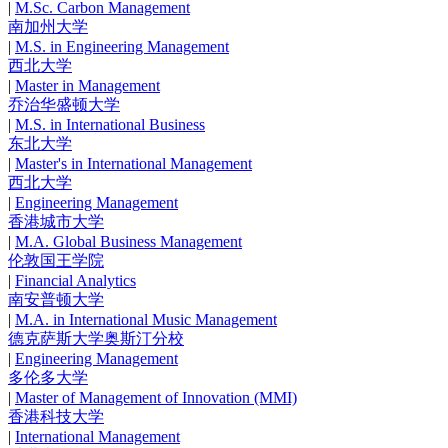
|
M.Sc. Carbon Management
南加州大学
|
M.S. in Engineering Management
西北大学
|
Master in Management
乔治华盛顿大学
|
M.S. in International Business
东北大学
|
Master's in International Management
西北大学
|
Engineering Management
香港城市大学
|
M.A. Global Business Management
伦敦国王学院
|
Financial Analytics
南安普顿大学
|
M.A. in International Music Management
德克萨斯大学奥斯汀分校
|
Engineering Management
多伦多大学
|
Master of Management of Innovation (MMI)
香港科技大学
|
International Management