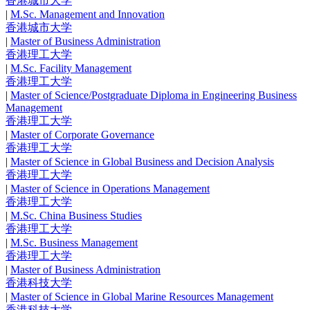
香港城市大学
|
M.Sc. Management and Innovation
香港城市大学
|
Master of Business Administration
香港理工大学
|
M.Sc. Facility Management
香港理工大学
|
Master of Science/Postgraduate Diploma in Engineering Business
Management
香港理工大学
|
Master of Corporate Governance
香港理工大学
|
Master of Science in Global Business and Decision Analysis
香港理工大学
|
Master of Science in Operations Management
香港理工大学
|
M.Sc. China Business Studies
香港理工大学
|
M.Sc. Business Management
香港理工大学
|
Master of Business Administration
香港科技大学
|
Master of Science in Global Marine Resources Management
香港科技大学