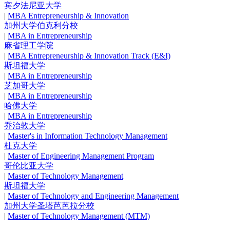
宾夕法尼亚大学
|
MBA Entrepreneurship & Innovation
加州大学伯克利分校
|
MBA in Entrepreneurship
麻省理工学院
|
MBA Entrepreneurship & Innovation Track (E&I)
斯坦福大学
|
MBA in Entrepreneurship
芝加哥大学
|
MBA in Entrepreneurship
哈佛大学
|
MBA in Entrepreneurship
乔治敦大学
|
Master's in Information Technology Management
杜克大学
|
Master of Engineering Management Program
哥伦比亚大学
|
Master of Technology Management
斯坦福大学
|
Master of Technology and Engineering Management
加州大学圣塔芭芭拉分校
|
Master of Technology Management (MTM)