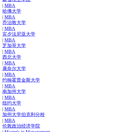
|
MBA
哈佛大学
|
MBA
乔治敦大学
|
MBA
宾夕法尼亚大学
|
MBA
芝加哥大学
|
MBA
西北大学
|
MBA
康奈尔大学
|
MBA
约翰霍普金斯大学
|
MBA
南加州大学
|
MBA
纽约大学
|
MBA
加州大学伯克利分校
|
MBA
伦敦政治经济学院
|
Master's in Management