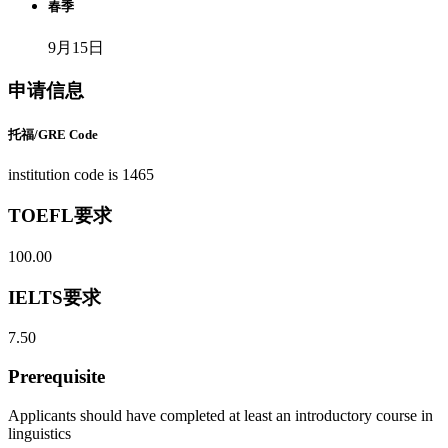
春季
9月15日
申请信息
托福/GRE Code
institution code is 1465
TOEFL要求
100.00
IELTS要求
7.50
Prerequisite
Applicants should have completed at least an introductory course in
linguistics